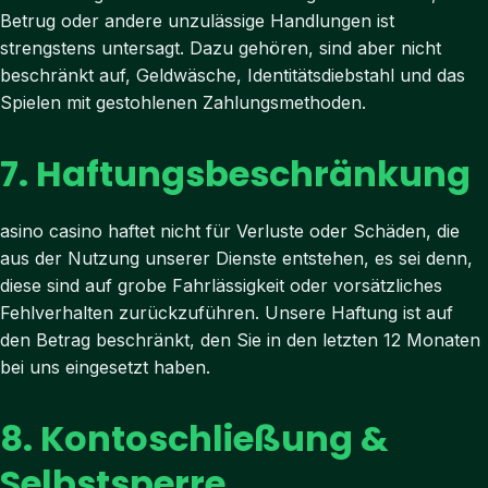
Betrug oder andere unzulässige Handlungen ist
strengstens untersagt. Dazu gehören, sind aber nicht
beschränkt auf, Geldwäsche, Identitätsdiebstahl und das
Spielen mit gestohlenen Zahlungsmethoden.
7. Haftungsbeschränkung
asino casino haftet nicht für Verluste oder Schäden, die
aus der Nutzung unserer Dienste entstehen, es sei denn,
diese sind auf grobe Fahrlässigkeit oder vorsätzliches
Fehlverhalten zurückzuführen. Unsere Haftung ist auf
den Betrag beschränkt, den Sie in den letzten 12 Monaten
bei uns eingesetzt haben.
8. Kontoschließung &
Selbstsperre