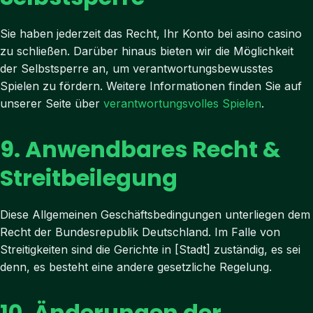
Sie haben jederzeit das Recht, Ihr Konto bei asino casino
zu schließen. Darüber hinaus bieten wir die Möglichkeit
der Selbstsperre an, um verantwortungsbewusstes
Spielen zu fördern. Weitere Informationen finden Sie auf
unserer Seite über
verantwortungsvolles Spielen
.
9. Anwendbares Recht &
Streitbeilegung
Diese Allgemeinen Geschäftsbedingungen unterliegen dem
Recht der Bundesrepublik Deutschland. Im Falle von
Streitigkeiten sind die Gerichte in [Stadt] zuständig, es sei
denn, es besteht eine andere gesetzliche Regelung.
10. Änderungen der